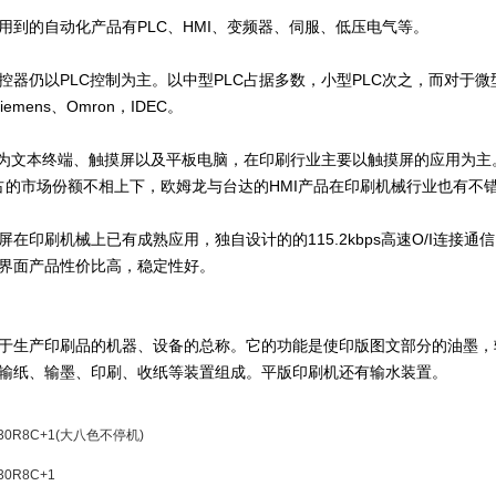
用到的自动化产品有PLC、HMI、变频器、伺服、低压电气等。
控器仍以PLC控制为主。以中型PLC占据多数，小型PLC次之，而对于
、Siemens、Omron，IDEC。
品为文本终端、触摸屏以及平板电脑，在印刷行业主要以触摸屏的应用为主
ce所占的市场份额不相上下，欧姆龙与台达的HMI产品在印刷机械行业也有不
屏在印刷机械上已有成熟应用，独自设计的的115.2kbps高速O/I连接通
界面产品性价比高，稳定性好。
于生产印刷品的机器、设备的总称。它的功能是使印版图文部分的油墨，
输纸、输墨、印刷、收纸等装置组成。平版印刷机还有输水装置。
330R8C+1(大八色不停机)
330R8C+1