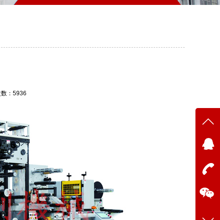
次数：5936
在线
点我
在