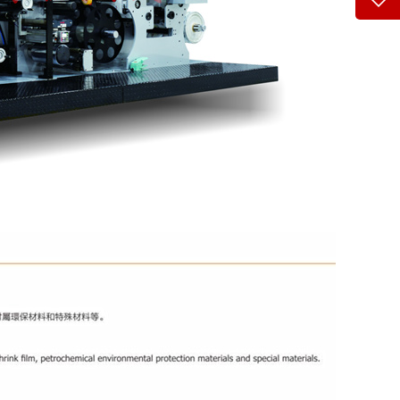
咨询
0769
客服
3423
在线
点我
在
咨询
0769
客服
3423