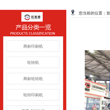
您当前的位置：
商标印刷机
轮转机
商标轮转机
轮转印刷机