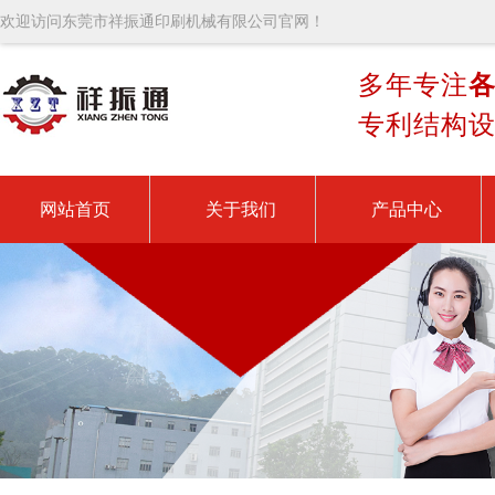
欢迎访问东莞市祥振通印刷机械有限公司官网！
多年专注
专利结构设
网站首页
关于我们
产品中心